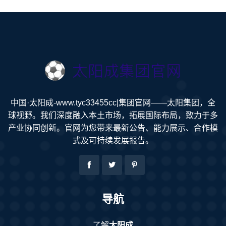
中国·太阳成-www.tyc33455cc|集团官网——太阳集团，全
球视野。我们深度融入本土市场，拓展国际布局，致力于多
产业协同创新。官网为您带来最新公告、能力展示、合作模
式及可持续发展报告。
导航
了解
太阳成