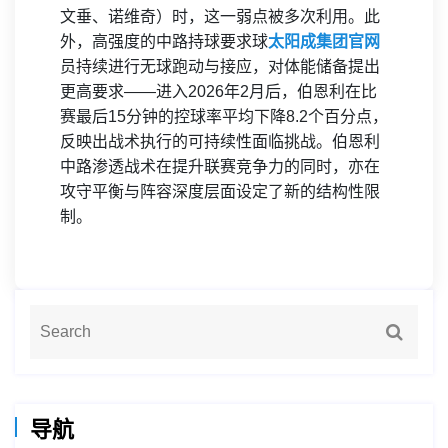
文垂、诺维奇）时，这一弱点被多次利用。此
外，高强度的中路持球要求球
太阳成集团官网
员持续进行无球跑动与接应，对体能储备提出
更高要求——进入2026年2月后，伯恩利在比
赛最后15分钟的控球率平均下降8.2个百分点，
反映出战术执行的可持续性面临挑战。伯恩利
中路渗透战术在提升联赛竞争力的同时，亦在
攻守平衡与阵容深度层面设定了新的结构性限
制。
导航