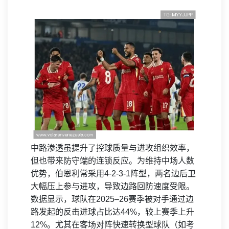
中路渗透虽提升了控球质量与进攻组织效率，
但也带来防守端的连锁反应。为维持中场人数
优势，伯恩利常采用4-2-3-1阵型，两名边后卫
大幅压上参与进攻，导致边路回防速度受限。
数据显示，球队在2025–26赛季被对手通过边
路发起的反击进球占比达44%，较上赛季上升
12%。尤其在客场对阵快速转换型球队（如考