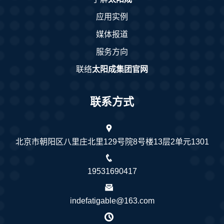
应用实例
媒体报道
服务方向
联络
太阳成集团官网
联系方式
北京市朝阳区八里庄北里129号院8号楼13层2单元1301
19531690417
indefatigable@163.com