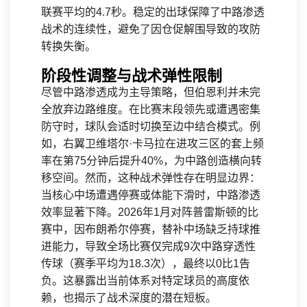
联赛平均的4.7秒。稳定的出球保障了中路渗透
战术的连续性，避免了因仓促解围导致的攻防
转换失衡。
阶段性调整与战术弹性限制
尽管中路渗透成为主导策略，但伯恩利并未完
全放弃边路维度。在比赛末段领先或遭遇密集
防守时，球队会适时切换至边中结合模式。例
如，右翼卫维塔尔·卡马拉在进攻三区的套上频
率在第75分钟后提升40%，为中路创造横向转
移空间。然而，这种战术弹性存在明显边界：
当核心中场遭遇停赛或体能下滑时，中路渗透
效率显著下降。2026年1月对阵普雷斯顿的比
赛中，因布朗希尔停赛，替补中场缺乏持球推
进能力，导致全场比赛仅完成9次中路穿透性
传球（赛季平均为18.3次），最终以0比1告
负。这暴露出当前体系对特定球员的高度依
赖，也揭示了战术深度的潜在短板。