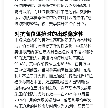
低位防守时，能够通过短传配合逐步压缩对手
防线纵深，而非依赖边路传中或远射。数据显
示，球队本赛季通过中路进攻打入的进球占总
进球数的58%，较上赛季提升21个百分点。
对抗高位逼抢时的出球稳定性
中路渗透战术的有效性高度依赖于后场出球能
力。伯恩利对此进行了针对性强化：中卫达拉·
奥谢与康纳·罗伯茨均具备出色的脚下技术和冷
静的决策能力。奥谢场均传球成功率高达
91.4%，其中向前传球占比38.6%，在英冠中
卫中位列前五。当对手实施高位压迫时，伯恩
利并不急于开大脚，而是通过门将詹姆斯·特拉
福德与两名中卫、双后腰形成五人出球网络。
这种结构在面对如利兹联、谢菲联等擅长前场
施压的球队时尤为有效——在2025年11月至
2026年1月的六场关键战中，伯恩利平均每次
被压迫后的控球恢复时间仅为3.2秒，显著低于