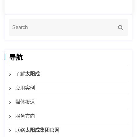
导航
了解
太阳成
应用实例
媒体报道
服务方向
联络
太阳成集团官网