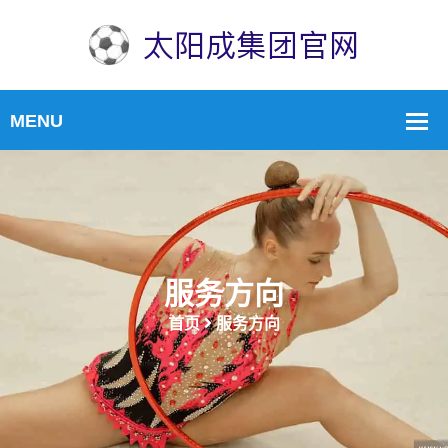
服务方向
首页
服务方向