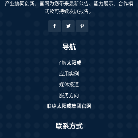
产业协同创新。官网为您带来最新公告、能力展示、合作模
式及可持续发展报告。
导航
了解
太阳成
应用实例
媒体报道
服务方向
联络
太阳成集团官网
联系方式