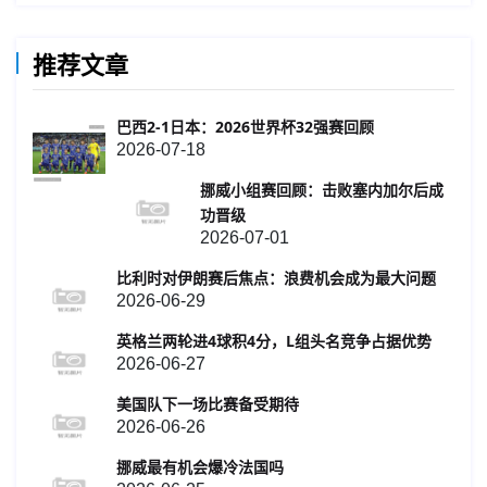
推荐文章
巴西2-1日本：2026世界杯32强赛回顾
2026-07-18
挪威小组赛回顾：击败塞内加尔后成
功晋级
2026-07-01
比利时对伊朗赛后焦点：浪费机会成为最大问题
2026-06-29
英格兰两轮进4球积4分，L组头名竞争占据优势
2026-06-27
美国队下一场比赛备受期待
2026-06-26
挪威最有机会爆冷法国吗