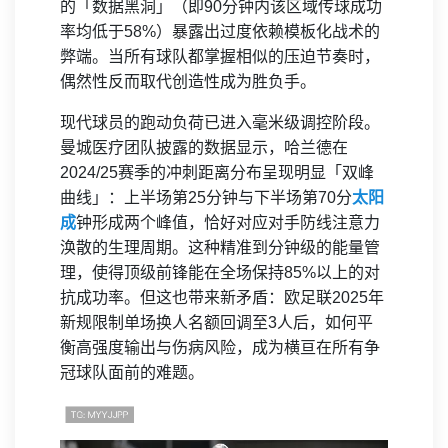
的「数据黑洞」（即90分钟内该区域传球成功
率均低于58%）暴露出过度依赖模板化战术的
弊端。当所有球队都掌握相似的压迫节奏时，
偶然性反而取代创造性成为胜负手。
现代球员的跑动负荷已进入毫米级调控阶段。
曼城医疗团队披露的数据显示，哈兰德在
2024/25赛季的冲刺距离分布呈现明显「双峰
曲线」：上半场第25分钟与下半场第70分
太阳
成
钟形成两个峰值，恰好对应对手防线注意力
涣散的生理周期。这种精准到分钟级的能量管
理，使得顶级前锋能在全场保持85%以上的对
抗成功率。但这也带来新矛盾：欧足联2025年
新规限制单场换人名额回调至3人后，如何平
衡高强度输出与伤病风险，成为横亘在所有争
冠球队面前的难题。