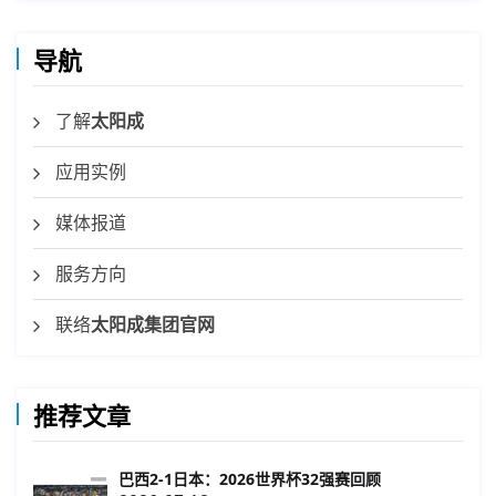
导航
了解
太阳成
应用实例
媒体报道
服务方向
联络
太阳成集团官网
推荐文章
巴西2-1日本：2026世界杯32强赛回顾