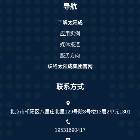
导航
了解
太阳成
应用实例
媒体报道
服务方向
联络
太阳成集团官网
联系方式
北京市朝阳区八里庄北里129号院8号楼13层2单元1301
19531690417