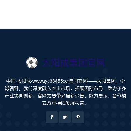
中国·太阳成-www.tyc33455cc|集团官网——太阳集团，全
球视野。我们深度融入本土市场，拓展国际布局，致力于多
产业协同创新。官网为您带来最新公告、能力展示、合作模
式及可持续发展报告。