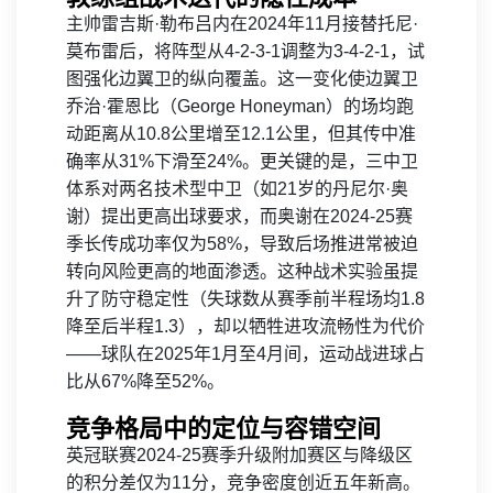
主帅雷吉斯·勒布吕内在2024年11月接替托尼·
莫布雷后，将阵型从4-2-3-1调整为3-4-2-1，试
图强化边翼卫的纵向覆盖。这一变化使边翼卫
乔治·霍恩比（George Honeyman）的场均跑
动距离从10.8公里增至12.1公里，但其传中准
确率从31%下滑至24%。更关键的是，三中卫
体系对两名技术型中卫（如21岁的丹尼尔·奥
谢）提出更高出球要求，而奥谢在2024-25赛
季长传成功率仅为58%，导致后场推进常被迫
转向风险更高的地面渗透。这种战术实验虽提
升了防守稳定性（失球数从赛季前半程场均1.8
降至后半程1.3），却以牺牲进攻流畅性为代价
——球队在2025年1月至4月间，运动战进球占
比从67%降至52%。
竞争格局中的定位与容错空间
英冠联赛2024-25赛季升级附加赛区与降级区
的积分差仅为11分，竞争密度创近五年新高。