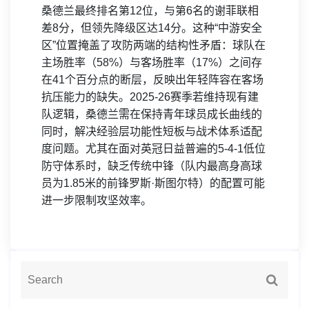
桑德兰最终排名第12位，与第6名的谢菲联相
差8分，但领先降级区达14分。这种“中游安全
区”位置掩盖了攻防两端的结构性矛盾：球队在
主场胜率（58%）与客场胜率（17%）之间存
在41个百分点的断层，反映出年轻阵容在客场
抗压能力的缺失。2025-26赛季若维持现有建
队逻辑，桑德兰需在保持青年球员成长曲线的
同时，解决经验层功能性短板与战术体系适配
度问题。尤其在面对英冠日益普遍的5-4-1低位
防守体系时，缺乏传统中锋（队内最高身高球
员为1.85米的前锋罗斯·斯图尔特）的配置可能
进一步限制攻坚效率。