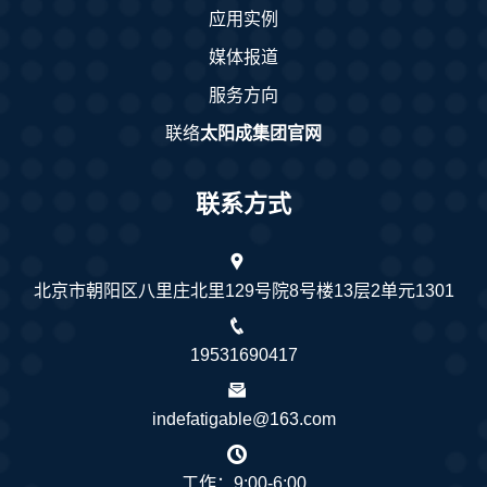
应用实例
媒体报道
服务方向
联络
太阳成集团官网
联系方式
北京市朝阳区八里庄北里129号院8号楼13层2单元1301
19531690417
indefatigable@163.com
工作：9:00-6:00