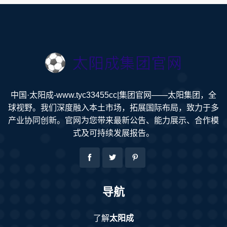
中国·太阳成-www.tyc33455cc|集团官网——太阳集团，全
球视野。我们深度融入本土市场，拓展国际布局，致力于多
产业协同创新。官网为您带来最新公告、能力展示、合作模
式及可持续发展报告。
导航
了解
太阳成