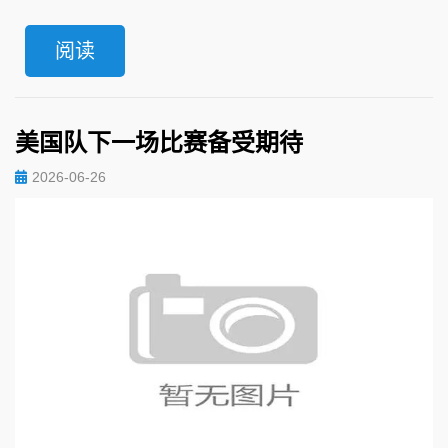
阅读
美国队下一场比赛备受期待
2026-06-26