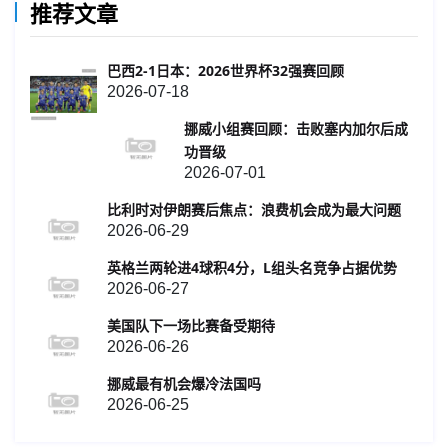
推荐文章
巴西2-1日本：2026世界杯32强赛回顾
2026-07-18
挪威小组赛回顾：击败塞内加尔后成
功晋级
2026-07-01
比利时对伊朗赛后焦点：浪费机会成为最大问题
2026-06-29
英格兰两轮进4球积4分，L组头名竞争占据优势
2026-06-27
美国队下一场比赛备受期待
2026-06-26
挪威最有机会爆冷法国吗
2026-06-25