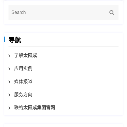
导航
了解
太阳成
应用实例
媒体报道
服务方向
联络
太阳成集团官网