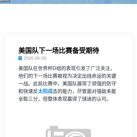
美国队下一场比赛备受期待
2026-06-26
美国队在世界杯D组的表现引发了广泛关注，
他们的下一场比赛被视为决定出线命运的关键
一战。此前比赛中，美国队展现了顽强的防守
和快速反
太阳成
击的能力，尽管面对强敌未能
全取三分，但整体表现赢得了球迷的认可。