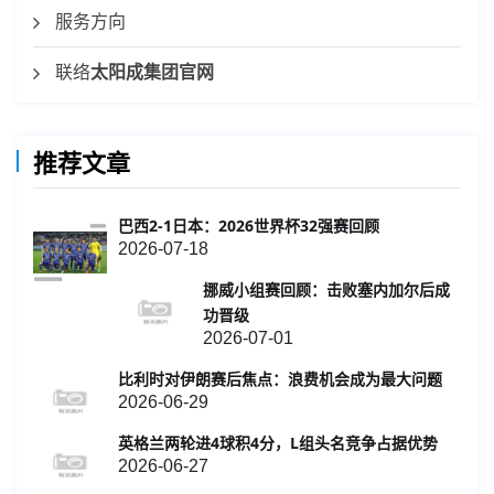
服务方向
联络
太阳成集团官网
推荐文章
巴西2-1日本：2026世界杯32强赛回顾
2026-07-18
挪威小组赛回顾：击败塞内加尔后成
功晋级
2026-07-01
比利时对伊朗赛后焦点：浪费机会成为最大问题
2026-06-29
英格兰两轮进4球积4分，L组头名竞争占据优势
2026-06-27