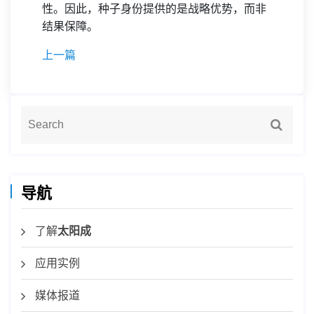
性。因此，种子身份提供的是战略优势，而非
结果保障。
上一篇
导航
了解
太阳成
应用实例
媒体报道