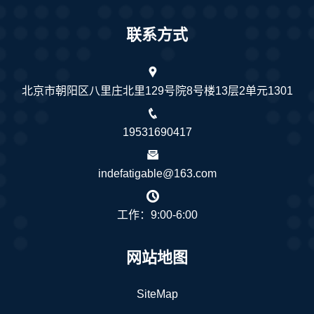
联系方式
北京市朝阳区八里庄北里129号院8号楼13层2单元1301
19531690417
indefatigable@163.com
工作：9:00-6:00
网站地图
SiteMap