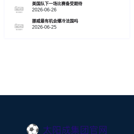
美国队下一场比赛备受期待
2026-06-26
挪威最有机会爆冷法国吗
2026-06-25