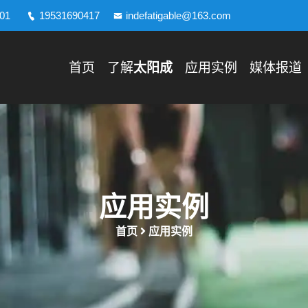
01
19531690417
indefatigable@163.com
首页
了解
太阳成
应用实例
媒体报道
应用实例
首页
应用实例