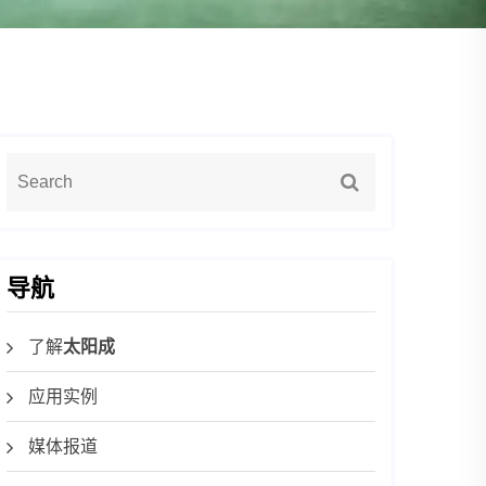
导航
了解
太阳成
应用实例
媒体报道