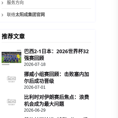
服务方向
联络
太阳成集团官网
推荐文章
巴西2-1日本：2026世界杯32
强赛回顾
2026-07-18
挪威小组赛回顾：击败塞内加
尔后成功晋级
2026-07-01
比利时对伊朗赛后焦点：浪费
机会成为最大问题
2026-06-29