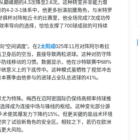
从巅峰期的4.3次降至2.6次。这种转变并非能力衰
4-2-3-1体系中，他更多扮演前腰角色，与米特罗
年世俱杯对阵帕丘卡的比赛里，他全场完成7次成功传
效率导向的选择，恰恰支撑了700球成就的可持续
“空间调度”。在2
太阳成
025年11月对阵阿尔希拉
后卫身后的空当，直接导致两粒进球。这种对防守阵
防线移动的习惯。数据显示，他在沙特联赛中68%
传统意义上的下底传中。这种模式虽牺牲了视觉冲击
本赛季由他参与的进球占全队总进球的41%。
得尤为特殊。梅西在迈阿密国际仍保持高频率持球推
尔选择成为连接中场与锋线的枢纽。这种变化部分源
手术使其爆发力下降约15%，但更关键的是战术环境
提供了试验新角色的安全区。相较之下，若仍在欧洲
临更大风险。