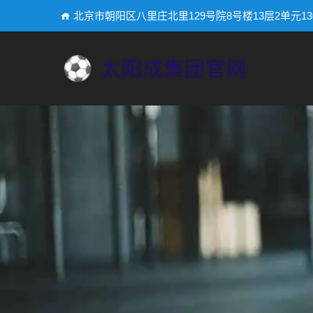
北京市朝阳区八里庄北里129号院8号楼13层2单元13