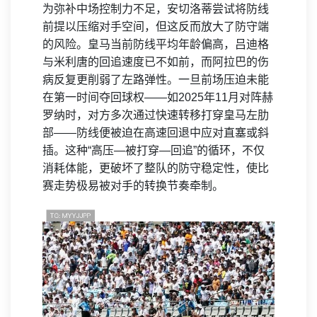
为弥补中场控制力不足，安切洛蒂尝试将防线
前提以压缩对手空间，但这反而放大了防守端
的风险。皇马当前防线平均年龄偏高，吕迪格
与米利唐的回追速度已不如前，而阿拉巴的伤
病反复更削弱了左路弹性。一旦前场压迫未能
在第一时间夺回球权——如2025年11月对阵赫
罗纳时，对方多次通过快速转移打穿皇马左肋
部——防线便被迫在高速回退中应对直塞或斜
插。这种“高压—被打穿—回追”的循环，不仅
消耗体能，更破坏了整队的防守稳定性，使比
赛走势极易被对手的转换节奏牵制。