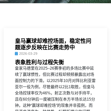
皇马赢球却难控场面，稳定性问
题逐步反映在比赛走势中
2026-03-29
表象胜利与过程失衡
皇家马德里在2025–26赛季初的多场比赛中延
续了赢球惯性，但比赛过程却频频暴露出对场
面控制力的下滑。以2025年10月对阵比利亚雷
亚尔一役为例，尽管最终以2比1取胜，但皇马
全场控球率仅为46%，射正次数与对手持平，
且在60分钟后一度被压制在本方半场长达15分
钟。这种“赢球却难控场”的现象并非孤例，而