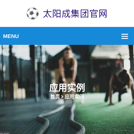
应用实例
首页
应用实例