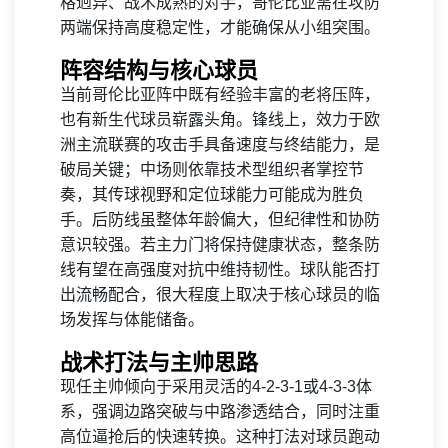
格迥异、战术成熟的对手，哥伦比亚需在攻防
两端保持高度稳定性，才能确保从小组突围。
阵容结构与核心球员
当前哥伦比亚阵中既有经验丰富的老将压阵，
也有新生代球员崭露头角。锋线上，效力于欧
洲主流联赛的攻击手具备速度与终结能力，是
破局关键；中场则依靠技术型组织者掌控节
奏，其传球视野和定位球能力可能成为胜负
手。后防线虽整体年龄偏大，但纪律性和协防
意识较强。若主力门将保持健康状态，整条防
线有望在高强度对抗中维持韧性。球队能否打
出流畅配合，很大程度上取决于核心球员的临
场发挥与体能储备。
战术打法与主帅思路
现任主帅倾向于采用灵活的4-2-3-1或4-3-3体
系，强调边路突破与中路渗透结合，同时注重
高位逼抢后的快速转换。这种打法对球员跑动