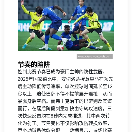
节奏的陷阱
控制比赛节奏已成为豪门主帅的隐性武器。
2025年国家德比中，安切洛蒂授意皇马在领先
后主动降低传导速率，单次控球时间延长至12
秒以上，迫使巴萨不得不提前展开逼抢，从而
暴露身后空档。而弗里克治下的巴萨则反其道
而行，在落后阶段刻意加快由守转攻速度，三
次快速反击均在8秒内完成推进，其中两次转
化为射正。节奏变化不仅影响攻防转换效率，
更牵动球员体能分配——数据显示，该场比赛