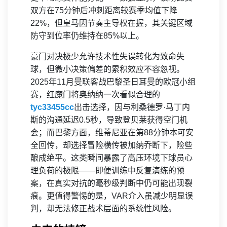
双方在75分钟后冲刺距离较赛季均值下降
22%，但皇马因节奏主导权在握，其关键区域
防守到位率仍维持在85%以上。
豪门对决极少允许技术性失误转化为致命失
球，但微小决策偏差的累积效应不容忽视。
2025年11月曼联客战巴黎圣日耳曼的欧冠小组
赛，红魔门将奥纳纳一次看似合理的
tyc33455cc
出击选择，因与利桑德罗·马丁内
斯的沟通延迟0.5秒，导致登贝莱获得空门机
会；而巴黎方面，维蒂尼亚在第88分钟本可安
全回传，却选择冒险横传被加纳乔断下，险些
酿成绝平。这类瞬间暴露了高压环境下球员心
理负荷的极限——即便训练中反复演练的预
案，在真实对抗的毫秒级判断中仍可能出现裂
痕。更值得警惕的是，VAR介入虽减少明显误
判，却无法修正战术层面的系统性风险。