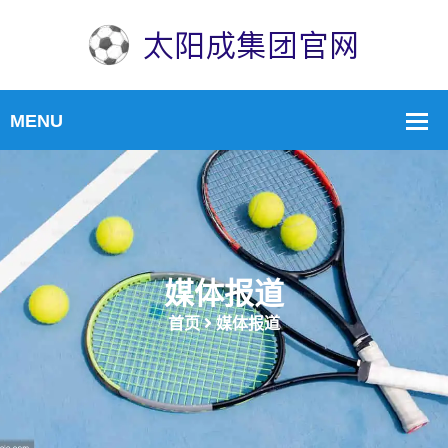
媒体报道
首页
媒体报道