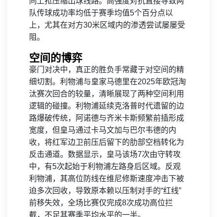
同上抢压缩出球线路。高强度对抗直接导致两
队传球成功率均低于赛季均值5个百分点以
上，尤其在对方30米区域内的渗透尝试屡屡受
阻。
空间的博弈
豪门对决中，真正的胜负手常藏于对空间的精
细切割。利物浦与皇家马德里在2025年欧冠淘
汰赛次回合的较量，清晰展现了两种空间利用
逻辑的碰撞。利物浦延续克洛普时代遗留的边
路爆破传统，阿诺德与齐米卡斯频繁前插形成
宽度，但皇马通过卡马文加与巴尔韦德的内
收，将红军边卫前压后留下的肋部空档转化为
反击通道。数据显示，皇马该场7次由守转攻
中，有5次起始于利物浦左路身后区域。反观
利物浦，其高位防线在维尼修斯速度冲击下被
迫多次回收，导致原本赖以压制对手的“红线”
前移失效，全场比赛仅完成8次成功高位拦
截，不足其赛季平均水平的一半。