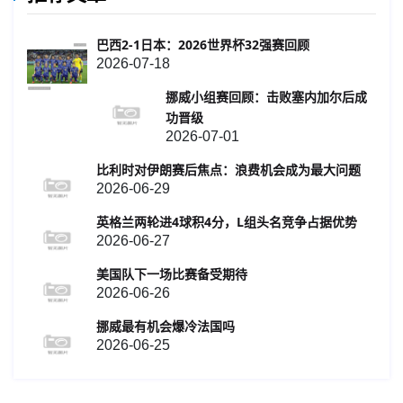
巴西2-1日本：2026世界杯32强赛回顾
2026-07-18
挪威小组赛回顾：击败塞内加尔后成
功晋级
2026-07-01
比利时对伊朗赛后焦点：浪费机会成为最大问题
2026-06-29
英格兰两轮进4球积4分，L组头名竞争占据优势
2026-06-27
美国队下一场比赛备受期待
2026-06-26
挪威最有机会爆冷法国吗
2026-06-25