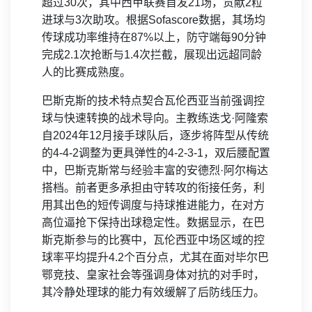
超过30次，其中西甲联赛首发21场，贡献2粒
进球与3次助攻。根据Sofascore数据，其场均
传球成功率维持在87%以上，防守端每90分钟
完成2.1次抢断与1.4次拦截，展现出远超同龄
人的比赛成熟度。
巴斯克斯的技术特点契合瓦伦西亚当前强调控
球与快速转换的战术导向。主教练迭戈·阿隆索
自2024年12月接手球队后，逐步将阵型从传统
的4-4-2调整为更具弹性的4-2-3-1，双后腰配置
中，巴斯克斯常与经验丰富的安德烈·阿尔梅达
搭档。前者更多承担由守转攻的衔接任务，利
用其出色的短传调度与持球推进能力，在对方
高位逼抢下保持出球稳定性。数据显示，在巴
斯克斯参与的比赛中，瓦伦西亚中场区域的控
球率平均提升4.2个百分点，尤其在面对毕尔巴
鄂竞技、皇家社会等强调身体对抗的对手时，
其冷静处理球的能力有效缓解了后防线压力。