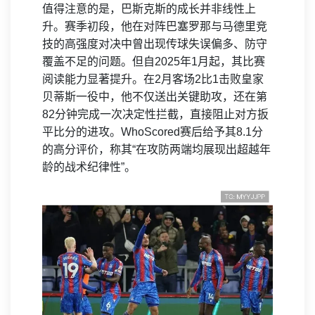
值得注意的是，巴斯克斯的成长并非线性上
升。赛季初段，他在对阵巴塞罗那与马德里竞
技的高强度对决中曾出现传球失误偏多、防守
覆盖不足的问题。但自2025年1月起，其比赛
阅读能力显著提升。在2月客场2比1击败皇家
贝蒂斯一役中，他不仅送出关键助攻，还在第
82分钟完成一次决定性拦截，直接阻止对方扳
平比分的进攻。WhoScored赛后给予其8.1分
的高分评价，称其“在攻防两端均展现出超越年
龄的战术纪律性”。