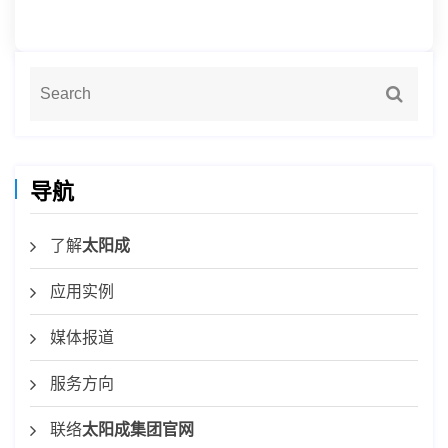
导航
了解
太阳成
应用实例
媒体报道
服务方向
联络
太阳成集团官网