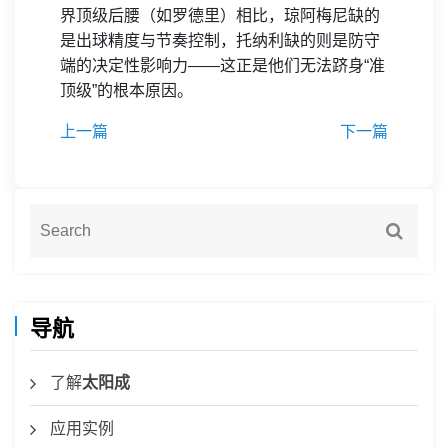
界顶级后腰（如罗德里）相比，琼阿梅尼缺的
是出球精度与节奏控制，托纳利缺的则是防守
端的决定性影响力——这正是他们无法跻身“准
顶级”的根本原因。
上一篇
下一篇
导航
了解
太阳成
应用实例