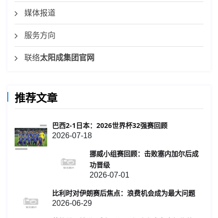
媒体报道
服务方向
联络
太阳成集团官网
推荐文章
巴西2-1日本：2026世界杯32强赛回顾
2026-07-18
挪威小组赛回顾：击败塞内加尔后成
功晋级
2026-07-01
比利时对伊朗赛后焦点：浪费机会成为最大问题
2026-06-29