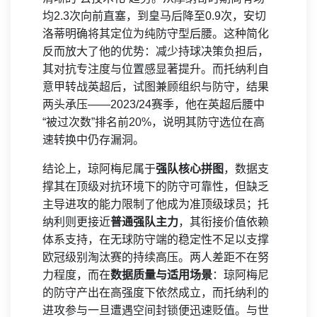
均2.3次向前直塞，到皇马后降至0.9次，安切
洛蒂明确将其定位为纯防守型后腰。这种简化
反而放大了他的优势：减少持球决策负担后，
其对抗专注度与位置感显著提升。而托纳利自
意甲转战英超后，试图兼顾组织与防守，结果
两头承压——2023/24赛季，他在英超后腰中
“被过次数”排名前20%，说明其防守选位在高
速转换中仍存漏洞。
结论上，琼阿梅尼属于
强队核心拼图
，数据支
撑其在顶级对抗环境下的防守可靠性，但缺乏
主导进攻的能力限制了他成为准顶级球员；托
纳利则更接近
普通强队主力
，其衔接价值依赖
体系支持，在无球防守端的稳定性不足以支撑
欧冠级别淘汰赛的持续高压。两人差距不在努
力程度，而在
数据质量与适用场景
：琼阿梅尼
的防守产出在高强度下依然成立，而托纳利的
进攻参与一旦遭遇空间封锁便迅速贬值。与世