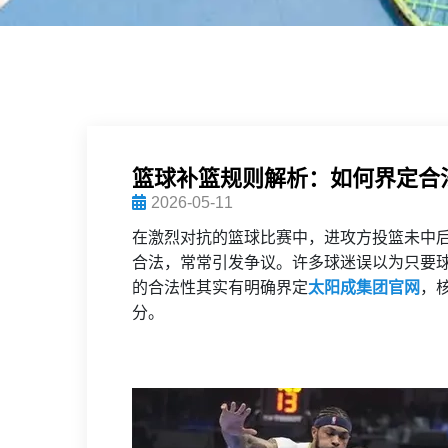
篮球补篮规则解析：如何界定合
2026-05-11
在激烈对抗的篮球比赛中，进攻方投篮未中后
合法，常常引发争议。许多球迷误以为只要球
的合法性其实有明确界定
太阳成集团官网
，
分。