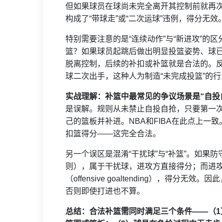
但如果球员在球尚未完全离开其控制前就再
构成了“带球走”或“二次运球”违例，得分无效
特别需要注意的是“连续动作”与“新进攻”的
篮？如果球员起跳后做出明显投篮姿势、球
脱离控制，后续的补扣或补篮就是合法的。反
球二次出手，这种人为制造“未完成投篮”的
实战理解：补篮中最常见的争议场景是“自投
是误解。规则从未禁止自投自抢，只要第一
己的篮板并补进。NBA和FIBA在此点上
扣篮得分——这完全合法。
另一个误区是混淆“干扰球”与“补篮”。如果
则），属于干扰球，进攻方直接得分；而进
（offensive goaltending），得
否则即使打进也不算。
总结：合法补篮需同时满足三个条件——（1