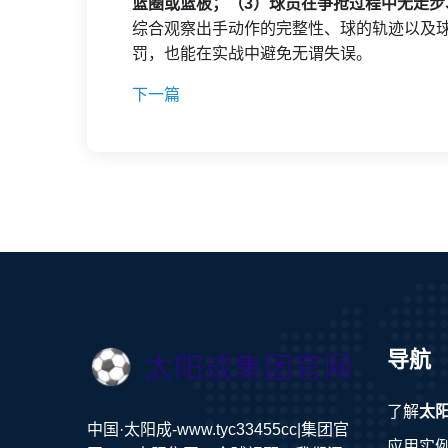
篮圈或篮板；（3）球员在争抢过程中无走步
综合观察出手动作的完整性、球的轨迹以及
罚，也能在实战中避免无谓失误。
下一篇
导航
了解
太
中国·太阳成-www.tyc33455cc|集团官
应用实