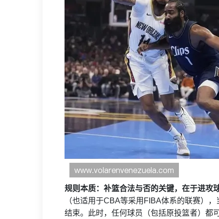
规则本质：补篮合法与否的关键，在于进攻
（也适用于CBA等采用FIBA体系的联赛
结束。此时，任何球员（包括原投篮者）都