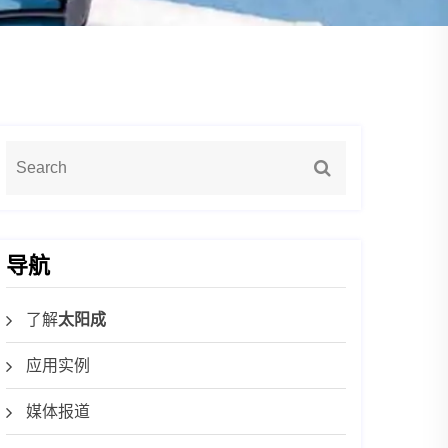
导航
了解
太阳成
应用实例
媒体报道