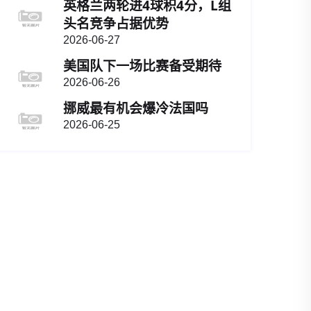
英格兰两轮进4球积4分，L组
头名竞争占据优势
2026-06-27
美国队下一场比赛备受期待
2026-06-26
挪威最有机会爆冷法国吗
2026-06-25