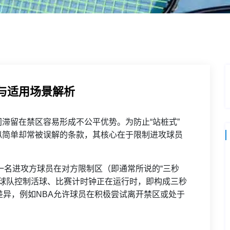
与适用场景解析
滞留在禁区容易形成不公平优势。为防止“站桩式”
似简单却常被误解的条款，其核心在于限制进攻球员
当一名进攻方球员在对方限制区（即通常所说的“三秒
且其球队控制活球、比赛计时钟正在运行时，即构成三秒
差异，例如NBA允许球员在积极尝试离开禁区或处于